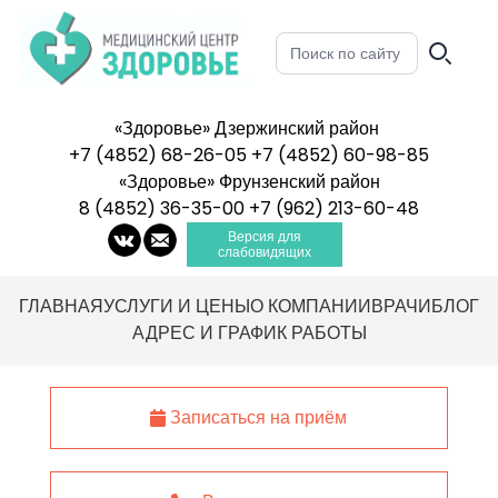
«Здоровье» Дзержинский район
+7 (4852) 68-26-05
+7 (4852) 60-98-85
Ярославль
,
поселок Парижская коммуна, д. 8 А
«Здоровье» Фрунзенский район
8 (4852) 36-35-00
+7 (962) 213-60-48
Ярославль
,
ул. Чернопрудная, д. 37
Версия для
слабовидящих
ГЛАВНАЯ
УСЛУГИ И ЦЕНЫ
О КОМПАНИИ
ВРАЧИ
БЛОГ
АДРЕС И ГРАФИК РАБОТЫ
Записаться на приём