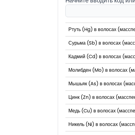
Начните вводить код ил
Ртуть (Hg) в волосах (массп
Сурьма (Sb) в волосах (масс
Кадмий (Cd) в волосах (масс
Молибден (Mo) в волосах (м
Мышьяк (As) в волосах (мас
Цинк (Zn) в волосах (масспе
Медь (Cu) в волосах (масспе
Никель (Ni) в волосах (масс