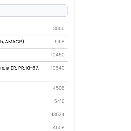
3066
K5, AMACR)
9918
10460
ла ER, PR, Ki-67,
10640
4508
5410
13524
4508