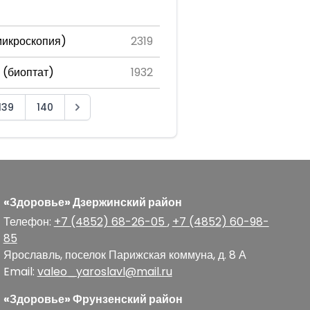
микроскопия)
2319
 (биоптат)
1932
139
140
«Здоровье» Дзержинский район
Телефон:
+7 (4852) 68-26-05
,
+7 (4852) 60-98-
85
Ярославль
,
поселок Парижская коммуна, д. 8 А
Email:
valeo_yaroslavl@mail.ru
«Здоровье» Фрунзенский район