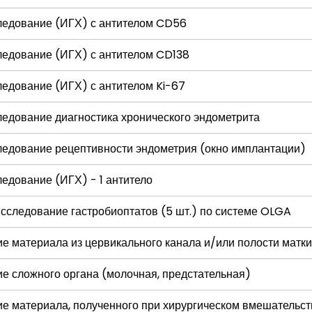
ледование (ИГХ) с антителом CD56
едование (ИГХ) с антителом CD138
едование (ИГХ) с антителом Ki-67
едование диагностика хронического эндометрита
едование рецептивности эндометрия (окно имплантации)
едование (ИГХ) - 1 антитело
следование гастробиоптатов (5 шт.) по системе OLGA
е материала из цервикального канала и/или полости матки
е сложного органа (молочная, предстательная)
е материала, полученного при хирургическом вмешательстве