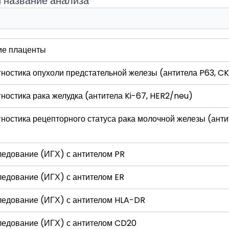
и название анализа
ие плаценты
ностика опухоли предстательной железы (антитела P63, C
ностика рака желудка (антитела Ki-67, HER2/neu)
остика рецепторного статуса рака молочной железы (антите
едование (ИГХ) с антителом PR
едование (ИГХ) с антителом ER
ледование (ИГХ) с антителом HLA-DR
ледование (ИГХ) с антителом CD20