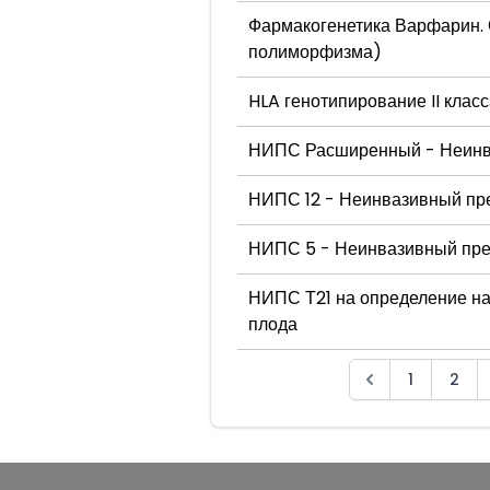
Фармакогенетика Варфарин.
полиморфизма)
HLA генотипирование II клас
НИПС Расширенный - Неинва
НИПС 12 - Неинвазивный пре
НИПС 5 - Неинвазивный прен
НИПС Т21 на определение на
плода
1
2