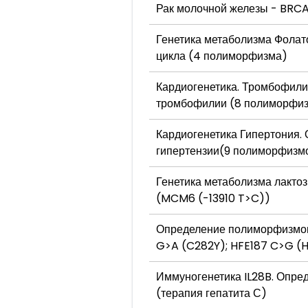
Рак молочной железы - BRC
Генетика метаболизма Фолат
цикла (4 полиморфизма)
Кардиогенетика. Тромбофили
тромбофилии (8 полиморфи
Кардиогенетика Гипертония.
гипертензии(9 полиморфизм
Генетика метаболизма лакто
(MCM6 (-13910 T>C))
Определение полиморфизмов,
G>A (C282Y); HFE187 C>G (H
Иммуногенетика IL28B. Опре
(терапия гепатита С)