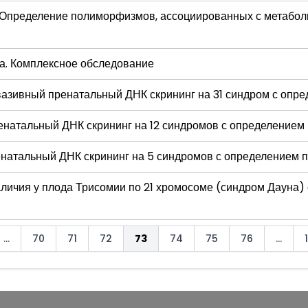
 Определение полиморфизмов, ассоциированных с метабо
са. Комплексное обследование
зивный пренатальный ДНК скрининг на 31 синдром с опре
натальный ДНК скрининг на 12 синдромов с определением
атальный ДНК скрининг на 5 синдромов с определением п
личия у плода Трисомии по 21 хромосоме (синдром Дауна)
...
70
71
72
73
74
75
76
...