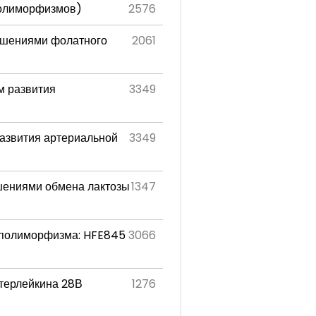
полиморфизмов)
2576
ушениями фолатного
2061
м развития
3349
азвития артериальной
3349
шениями обмена лактозы
1347
3 полиморфизма: HFE845
3066
терлейкина 28В
1276