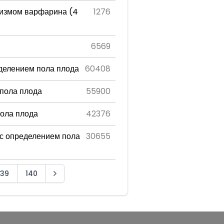
лизмом варфарина (4
1276
6569
делением пола плода
60408
 пола плода
55900
ола плода
42376
 с определением пола
30655
139
140