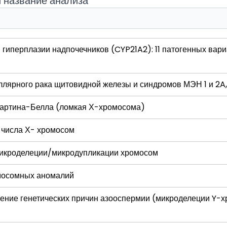
и название анализа
гиперплазии надпочечников (CYP21A2): 11 патогенных вари
ллярного рака щитовидной железы и синдромов МЭН 1 и 2A,
Мартина-Белла (ломкая Х-хромосома)
 числа Х- хромосом
микроделеции/микродупликации хромосом
мосомных аномалий
ение генетических причин азооспермии (микроделеции Y-